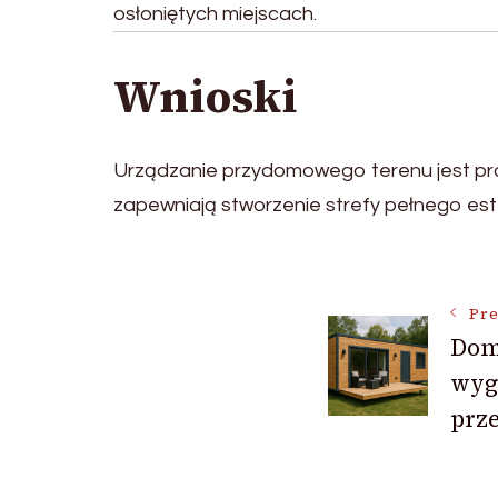
osłoniętych miejscach.
Wnioski
Urządzanie przydomowego terenu jest proc
zapewniają stworzenie strefy pełnego es
Post
Pre
Dom
Navigat
wyg
prz