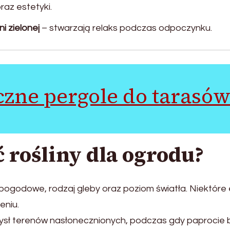
az estetyki.
i zielonej
– stwarzają relaks podczas odpoczynku.
zne pergole do tarasów
 rośliny dla ogrodu?
ogodowe, rodzaj gleby oraz poziom światła. Niektóre e
eniu.
ł terenów nasłonecznionych, podczas gdy paprocie bar