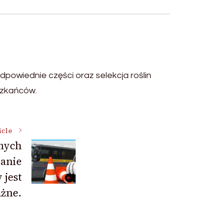
powiednie części oraz selekcja roślin
szkańców.
icle
nych
anie
 jest
żne.