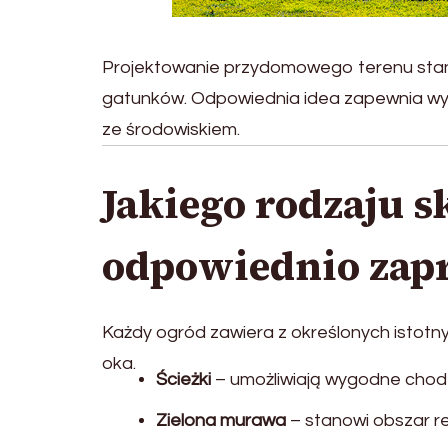
Projektowanie przydomowego terenu stanow
gatunków. Odpowiednia idea zapewnia wyko
ze środowiskiem.
Jakiego rodzaju 
odpowiednio zap
Każdy ogród zawiera z określonych istotny
oka.
Ścieżki
– umożliwiają wygodne chodz
Zielona murawa
– stanowi obszar r