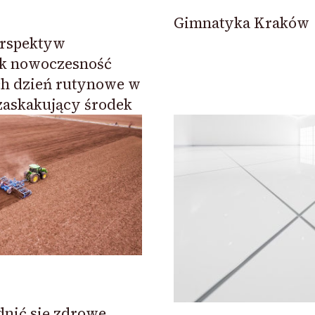
Gimnatyka Kraków
rspektyw
ak nowoczesność
ch dzień rutynowe w
zaskakujący środek
dnić się zdrowe