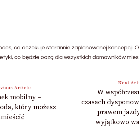
es, co oczekuje starannie zaplanowanej koncepcji. Od
tetyki, co będzie oazą dla wszystkich domowników mie
Next Art
vious Article
W współczes
ek mobilny –
czasach dysponow
ion
oda, który możesz
prawem jazdy
emieścić
wyjątkowo wa