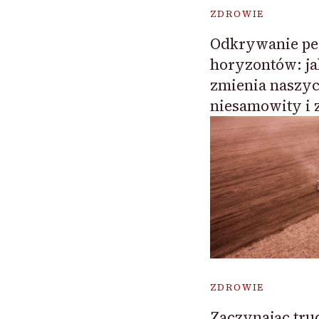
ZDROWIE
Odkrywanie pe
horyzontów: j
zmienia naszy
niesamowity i 
ZDROWIE
Zaczynając tru