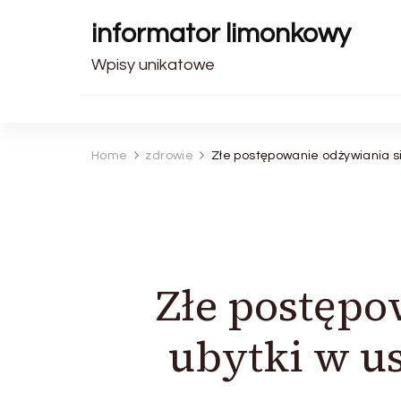
informator limonkowy
Wpisy unikatowe
Home
zdrowie
Złe postępowanie odżywiania si
Złe postępo
ubytki w us