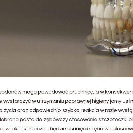
owodanów mogą powodować pruchnicę, a w konsekwencji
ie wystarczyć w utrzymaniu poprawnej higieny jamy us
yb życia oraz odpowiednio szybka reakcja w razie wystą
 dobrana pasta do zębówczy stosowanie szczoteczki ele
cji w jakiej konieczne będzie usunięcie zęba w całości