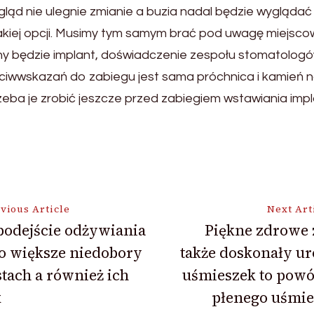
gląd nie ulegnie zmianie a buzia nadal będzie wyglądać
kiej opcji. Musimy tym samym brać pod uwagę miejscow
y będzie implant, doświadczenie zespołu stomatologó
eciwwskazań do zabiegu jest sama próchnica i kamień n
ba je zrobić jeszcze przed zabiegiem wstawiania impl
vious Article
Next Art
podejście odżywiania
Piękne zdrowe 
to większe niedobory
także doskonały u
ion
tach a również ich
uśmieszek to powó
k
płenego uśmie