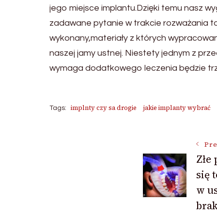
jego miejsce implantu.Dzięki temu nasz wy
zadawane pytanie w trakcie rozważania ta
wykonany,materiały z których wypracowan
naszej jamy ustnej. Niestety jednym z prz
wymaga dodatkowego leczenia będzie trze
implnty czy sa drogie
jakie implanty wybrać
Tags:
Post
Pre
Złe 
się 
Navigat
w us
bra